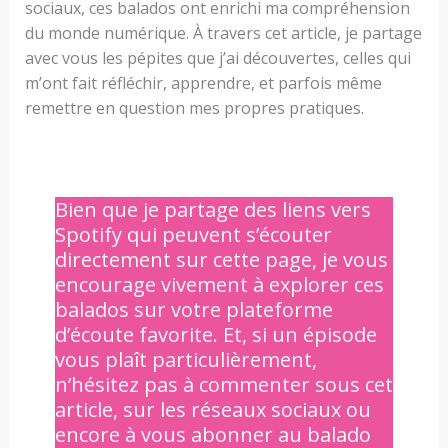
sociaux, ces balados ont enrichi ma compréhension
du monde numérique. À travers cet article, je partage
avec vous les pépites que j’ai découvertes, celles qui
m’ont fait réfléchir, apprendre, et parfois même
remettre en question mes propres pratiques.
Bien que je partage des liens vers
Spotify qui peuvent s’écouter
directement sur cette page, je vous
encourage vivement à explorer ces
balados sur votre plateforme
d’écoute favorite. Et, si un épisode
vous plaît particulièrement,
n’hésitez pas à commenter sous cet
article, sur les réseaux sociaux ou
encore à vous abonner au balado