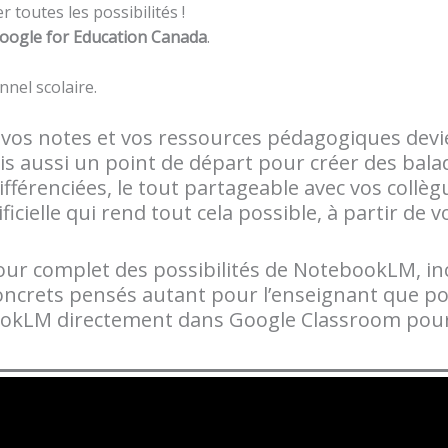
toutes les possibilités !
oogle for Education Canada
.
nnel scolaire.
vos notes et vos ressources pédagogiques dev
s aussi un point de départ pour créer des balad
fférenciées, le tout partageable avec vos collè
ificielle qui rend tout cela possible, à partir de
ur complet des possibilités de NotebookLM, inc
oncrets pensés autant pour l’enseignant que po
okLM directement dans Google Classroom pour 