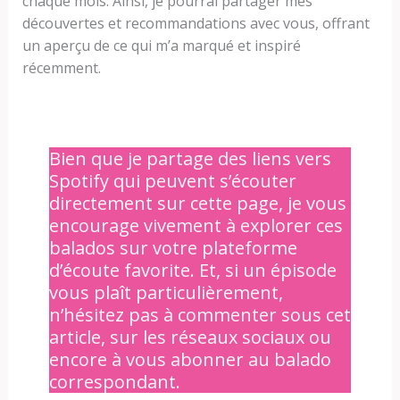
chaque mois. Ainsi, je pourrai partager mes
découvertes et recommandations avec vous, offrant
un aperçu de ce qui m’a marqué et inspiré
récemment.
Bien que je partage des liens vers
Spotify qui peuvent s’écouter
directement sur cette page, je vous
encourage vivement à explorer ces
balados sur votre plateforme
d’écoute favorite. Et, si un épisode
vous plaît particulièrement,
n’hésitez pas à commenter sous cet
article, sur les réseaux sociaux ou
encore à vous abonner au balado
correspondant.