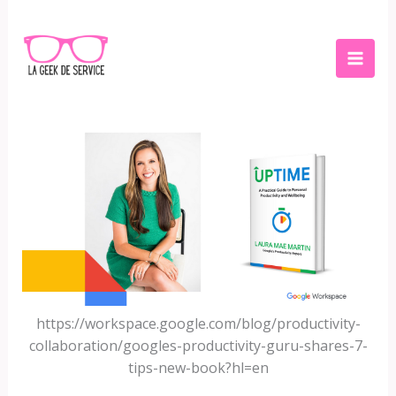
Aller
au
contenu
https://workspace.google.com/blog/productivity-
collaboration/googles-productivity-guru-shares-7-
tips-new-book?hl=en