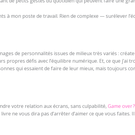
nt de petits gestes du quotidien qui peuvent faire une gran
ts à mon poste de travail. Rien de complexe — surélever l’écr
gnages de personnalités issues de milieux très variés : créat
propres défis avec l’équilibre numérique. Et, ce que j’ai tr
nnes qui essaient de faire de leur mieux, mais toujours con
dre votre relation aux écrans, sans culpabilité,
Game over ? 
ivre ne vous dira pas d’arrêter d’aimer ce que vous faites. I