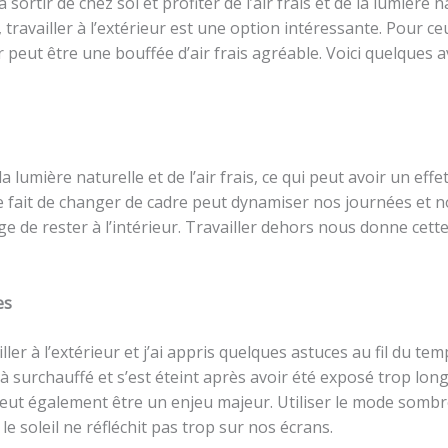
 sortir de chez soi et profiter de l’air frais et de la lumière 
), travailler à l’extérieur est une option intéressante. Pour
ur peut être une bouffée d’air frais agréable. Voici quelques
la lumière naturelle et de l’air frais, ce qui peut avoir un eff
, le fait de changer de cadre peut dynamiser nos journées et 
 de rester à l’intérieur. Travailler dehors nous donne cette
es
ler à l’extérieur et j’ai appris quelques astuces au fil du temp
jà surchauffé et s’est éteint après avoir été exposé trop long
ut également être un enjeu majeur. Utiliser le mode sombre 
e soleil ne réfléchit pas trop sur nos écrans.