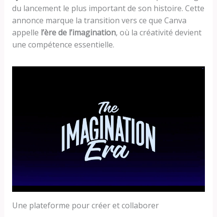
du lancement le plus important de son histoire. Cette
annonce marque la transition vers ce que Canva
appelle
l’ère de l’imagination
, où la créativité devient
une compétence essentielle.
Une plateforme pour créer et collaborer