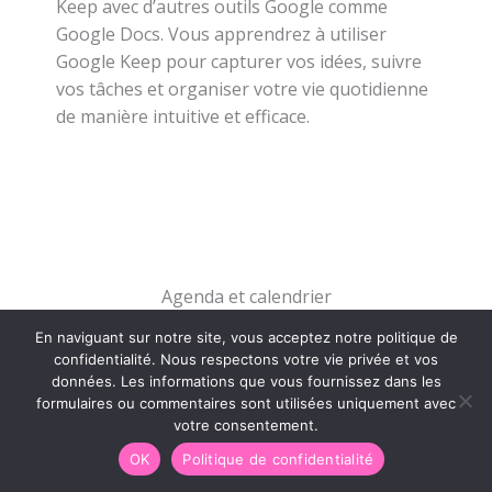
Keep avec d’autres outils Google comme
Google Docs. Vous apprendrez à utiliser
Google Keep pour capturer vos idées, suivre
vos tâches et organiser votre vie quotidienne
de manière intuitive et efficace.
Agenda et calendrier
Dans cette formation, je vous guide dans la
En naviguant sur notre site, vous acceptez notre politique de
gestion efficace de multiples agendas, y
confidentialité. Nous respectons votre vie privée et vos
données. Les informations que vous fournissez dans les
compris ceux du travail, de la vie personnelle
formulaires ou commentaires sont utilisées uniquement avec
et familiale. Vous apprendrez des techniques
votre consentement.
pour optimiser et harmoniser ces différents
OK
Politique de confidentialité
calendriers, vous permettant de gérer votre